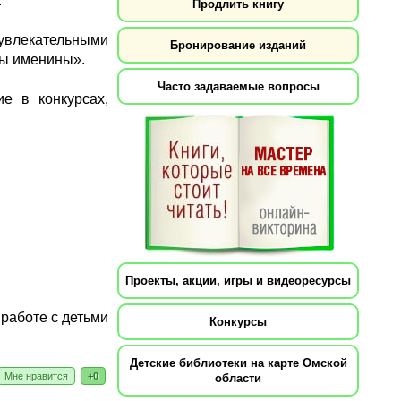
.
Продлить книгу
 увлекательными
Бронирование изданий
ны именины».
Часто задаваемые вопросы
е в конкурсах,
Проекты, акции, игры и видеоресурсы
 работе с детьми
Конкурсы
Детские библиотеки на карте Омской
Мне нравится
+0
области