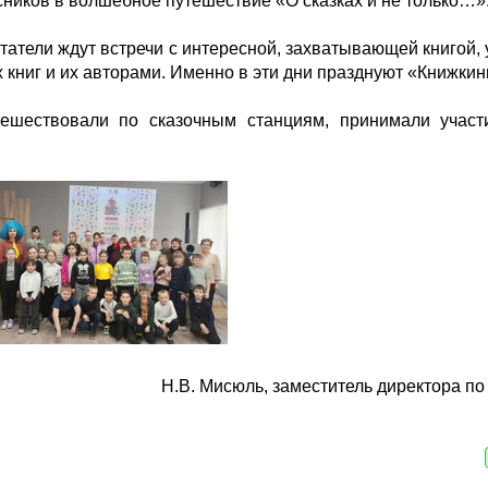
сников в волшебное путешествие «О сказках и не только…»
итатели ждут встречи с интересной, захватывающей книгой,
х книг и их авторами. Именно в эти дни празднуют «Книжки
ешествовали по сказочным станциям, принимали участи
Н.В. Мисюль, заместитель директора по