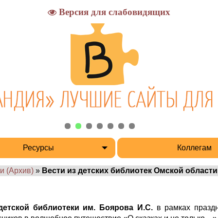
Версия для слабовидящих
Ресурсы
Коллегам
и (Архив)
»
Вести из детских библиотек Омской области
етской библиотеки им. Боярова И.С.
в рамках празд