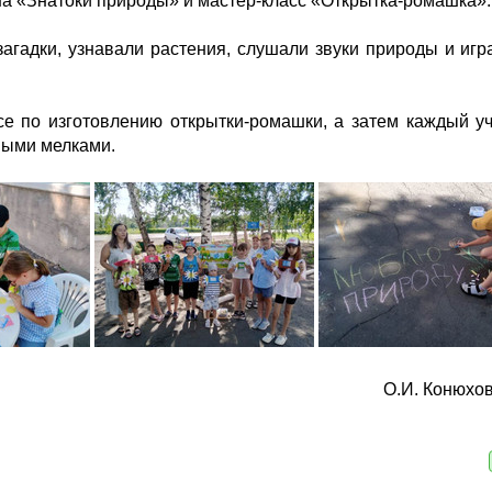
а «Знатоки природы» и мастер-класс «Открытка-ромашка».
агадки, узнавали растения, слушали звуки природы и игр
се по изготовлению открытки-ромашки, а затем каждый у
тными мелками.
О.И. Конюхов