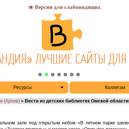
Версия для слабовидящих
Ресурсы
Коллегам
и (Архив)
»
Вести из детских библиотек Омской области
тальном зале под открытым небом «В летнем парке шеле