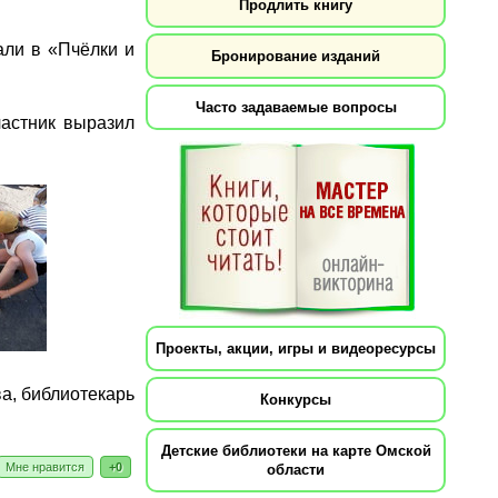
Продлить книгу
али в «Пчёлки и
Бронирование изданий
Часто задаваемые вопросы
частник выразил
Проекты, акции, игры и видеоресурсы
а, библиотекарь
Конкурсы
Детские библиотеки на карте Омской
Мне нравится
+0
области