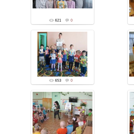
621
0
653
0