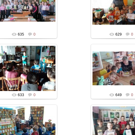
635
0
629
0
633
0
649
0