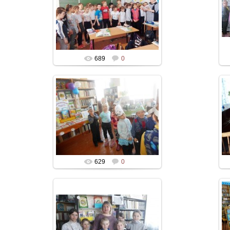
689
0
629
0