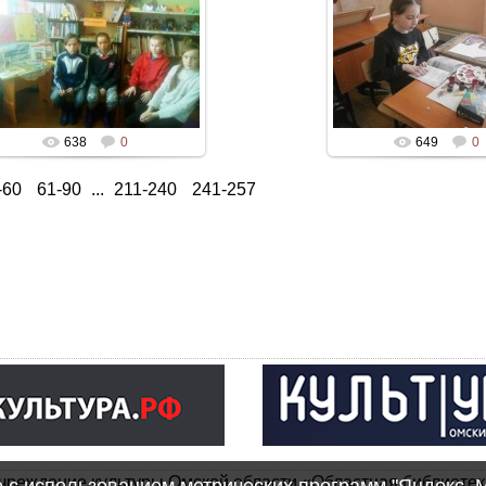
638
0
649
0
-60
61-90
...
211-240
241-257
чреждение культуры Омской области «Областная библиотек