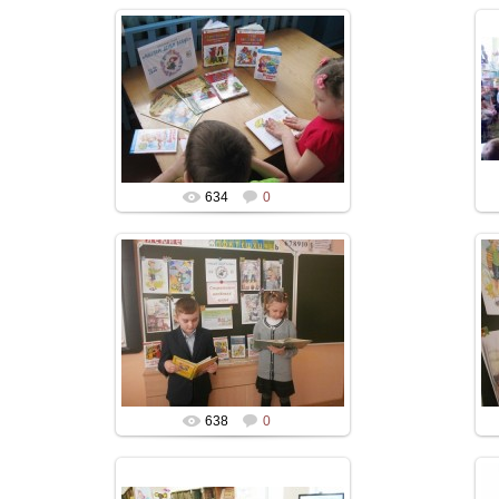
634
0
638
0