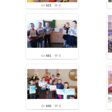
623
0
681
0
630
0