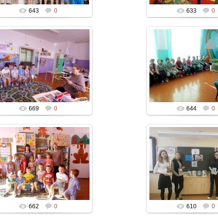
643
0
633
0
669
0
644
0
662
0
610
0