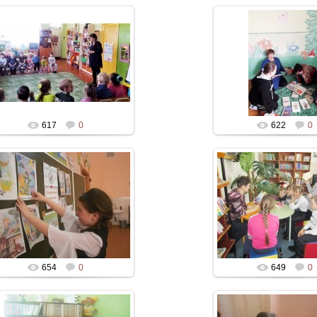
617
0
622
0
654
0
649
0