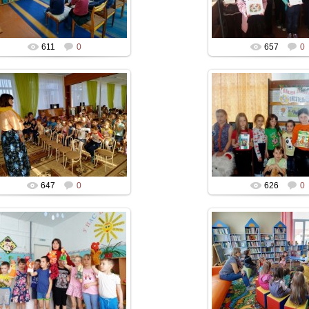
611
0
657
0
647
0
626
0